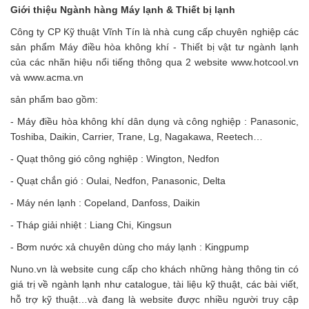
Giới thiệu Ngành hàng Máy lạnh & Thiết bị lạnh
Công ty CP Kỹ thuật Vĩnh Tín là nhà cung cấp chuyên nghiệp các
sản phẩm Máy điều hòa không khí - Thiết bị vật tư ngành lạnh
của các nhãn hiệu nổi tiếng thông qua 2 website www.hotcool.vn
và www.acma.vn
sản phẩm bao gồm:
- Máy điều hòa không khí dân dụng và công nghiệp : Panasonic,
Toshiba, Daikin, Carrier, Trane, Lg, Nagakawa, Reetech…
- Quạt thông gió công nghiệp : Wington, Nedfon
- Quạt chắn gió : Oulai, Nedfon, Panasonic, Delta
- Máy nén lạnh : Copeland, Danfoss, Daikin
- Tháp giải nhiệt : Liang Chi, Kingsun
- Bơm nước xả chuyên dùng cho máy lạnh : Kingpump
Nuno.vn là website cung cấp cho khách những hàng thông tin có
giá trị về ngành lạnh như catalogue, tài liệu kỹ thuật, các bài viết,
hỗ trợ kỹ thuật…và đang là website được nhiều người truy cập