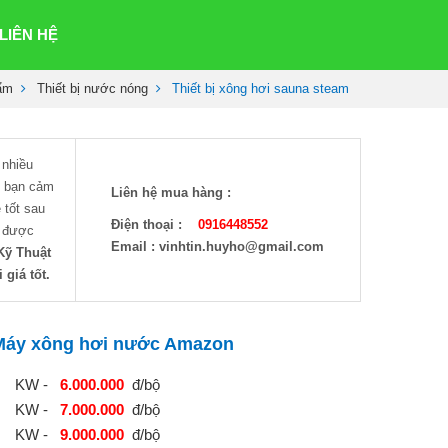
LIÊN HỆ
ẩm
Thiết bị nước nóng
Thiết bị xông hơi sauna steam
nhiều
ho bạn cảm
Liên hệ mua hàng :
 tốt sau
Điện thoại :
0916448552
m được
Email : vinhtin.huyho@gmail.com
Kỹ Thuật
 giá tốt.
Máy xông hơi nước Amazon
4 KW -
6.000.000
đ/bộ
6 KW -
7.000.000
đ/bộ
9 KW -
9.000.000
đ/bộ