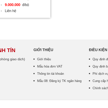
 -
9.000.000
đ/bộ
- Liên hệ
H TÍN
GIỚI THIỆU
ĐIỀU KIỆN
hòng giao dịch)
Giới thiệu
Quy định đ
Mẫu hóa đơn VAT
Quy định 
Thông tin tài khoản
Phí dịch vụ
Mẫu 08: Đăng ký TK ngân hàng
Cung cấp h
Chính sách