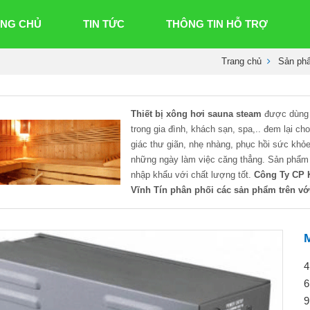
NG CHỦ
TIN TỨC
THÔNG TIN HỖ TRỢ
Trang chủ
Sản ph
Thiết bị xông hơi sauna steam
được dùng 
trong gia đình, khách sạn, spa,.. đem lại c
giác thư giãn, nhẹ nhàng, phục hồi sức khỏe
những ngày làm việc căng thẳng. Sản phẩ
nhập khẩu với chất lượng tốt.
Công Ty CP 
Vĩnh Tín phân phối các sản phẩm trên với