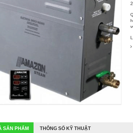
2
Q
h
v
L
Ả SẢN PHẨM
THÔNG SỐ KỸ THUẬT