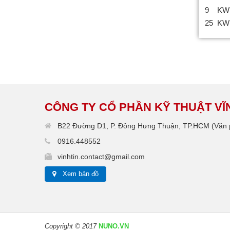
9 KW
25 KW 
CÔNG TY CỔ PHẦN KỸ THUẬT VĨN
B22 Đường D1, P. Đông Hưng Thuận, TP.HCM (Văn p
0916.448552
vinhtin.contact@gmail.com
Xem bản đồ
Copyright © 2017
NUNO.VN