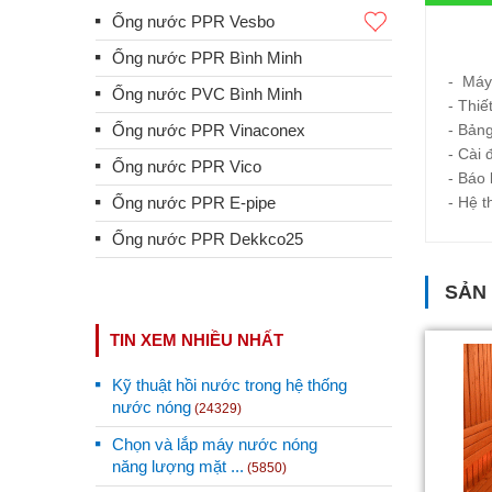
Ống nước PPR Vesbo
Ống nước PPR Bình Minh
- Máy
Ống nước PVC Bình Minh
- Thiế
- Bảng
Ống nước PPR Vinaconex
- Cài 
Ống nước PPR Vico
- Báo 
- Hệ t
Ống nước PPR E-pipe
Ống nước PPR Dekkco25
SẢN
TIN XEM NHIỀU NHẤT
Kỹ thuật hồi nước trong hệ thống
nước nóng
(24329)
Chọn và lắp máy nước nóng
năng lượng mặt ...
(5850)