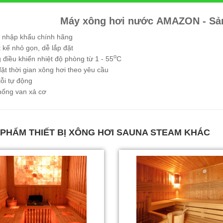
Máy xông hơi nước AMAZON - Sả
 nhập khẩu chính hãng
t kế nhỏ gọn, dễ lắp đặt
o
 điều khiển nhiệt độ phòng từ 1 - 55
C
đặt thời gian xông hơi theo yêu cầu
lỗi tự động
hống van xả cơ
 PHẨM
THIẾT BỊ XÔNG HƠI SAUNA STEAM
KHÁC