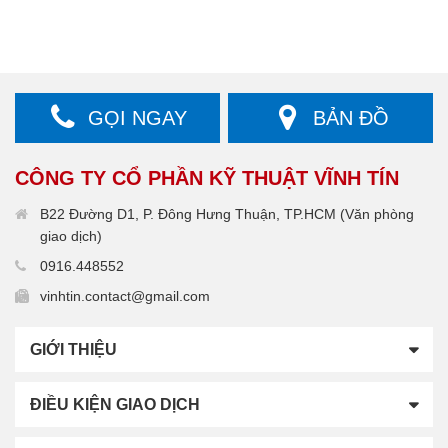
GỌI NGAY
BẢN ĐỒ
CÔNG TY CỔ PHẦN KỸ THUẬT VĨNH TÍN
B22 Đường D1, P. Đông Hưng Thuận, TP.HCM (Văn phòng
giao dịch)
0916.448552
vinhtin.contact@gmail.com
GIỚI THIỆU
ĐIỀU KIỆN GIAO DỊCH