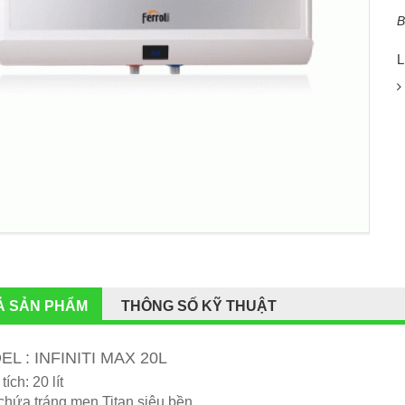
B
L
Ả SẢN PHẨM
THÔNG SỐ KỸ THUẬT
L : INFINITI MAX 20L
ích: 20 lít
chứa tráng men Titan siêu bền