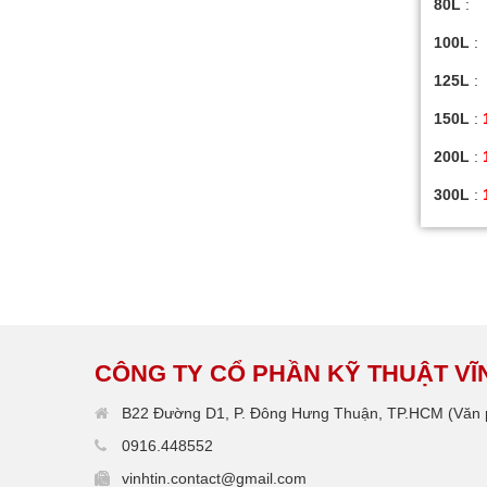
80L
:
100L
:
125L
:
150L
:
200L
:
300L
:
CÔNG TY CỔ PHẦN KỸ THUẬT VĨN
B22 Đường D1, P. Đông Hưng Thuận, TP.HCM (Văn p
0916.448552
vinhtin.contact@gmail.com