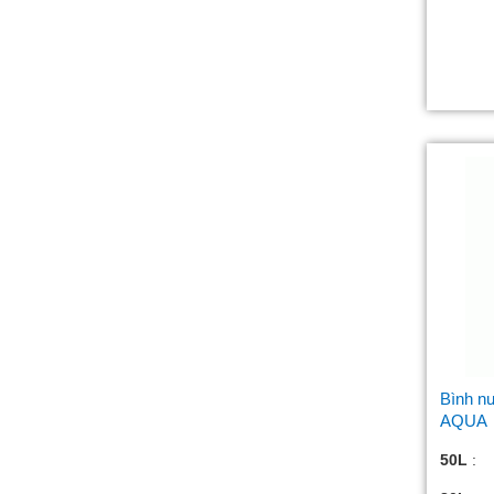
Bình nư
AQUA
50L
: