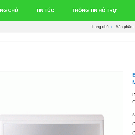
NG CHỦ
TIN TỨC
THÔNG TIN HỖ TRỢ
Trang chủ
Sản phẩm
B
I
G
N
G
G