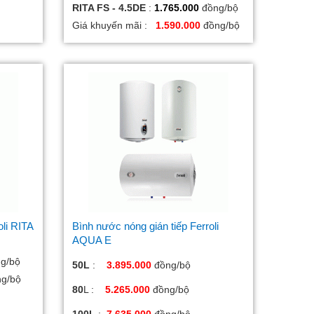
RITA FS - 4.5DE
:
1.765.000
đồng/bộ
Giá khuyến mãi :
1.590.000
đồng/bộ
li RITA
Bình nước nóng gián tiếp Ferroli
AQUA E
g/bộ
50L
:
3.895.000
đồng/bộ
ng/bộ
80
L :
5.265.000
đồng/bộ