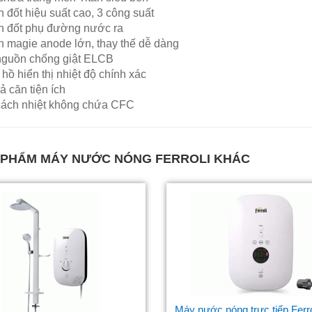
 đốt hiệu suất cao, 3 công suất
h đốt phụ đường nước ra
 magie anode lớn, thay thế dễ dàng
nguồn chống giật ELCB
hồ hiển thị nhiệt độ chính xác
ả căn tiện ích
cách nhiệt không chứa CFC
 PHẨM
MÁY NƯỚC NÓNG FERROLI
KHÁC
Máy nước nóng trực tiếp Ferro