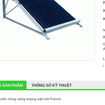
2
3
4
N
B
G
đ
L
Ả SẢN PHẨM
THÔNG SỐ KỸ THUẬT
ước nóng năng lượng mặt trời Ferroli