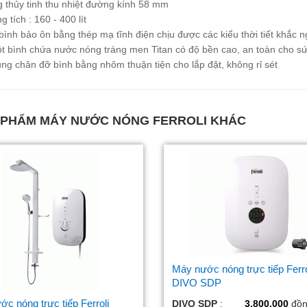
 thủy tinh thu nhiệt đường kính 58 mm
 tích : 160 - 400 lít
ình bảo ôn bằng thép mạ tĩnh điện chịu được các kiểu thời tiết khắc n
t bình chứa nước nóng tráng men Titan có độ bền cao, an toàn cho s
g chân đỡ bình bằng nhôm thuận tiện cho lắp đặt, không rỉ sét
 PHẨM
MÁY NƯỚC NÓNG FERROLI
KHÁC
Máy nước nóng trực tiếp Ferro
DIVO SDP
c nóng trực tiếp Ferroli
DIVO SDP
:
3.800.000
đồn