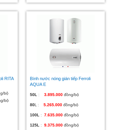
li RITA
Bình nước nóng gián tiếp Ferroli
AQUA E
g/bộ
50L
:
3.895.000
đồng/bộ
ng/bộ
80
L :
5.265.000
đồng/bộ
100L
:
7.635.000
đồng/bộ
125L
:
9.375.000
đồng/bộ