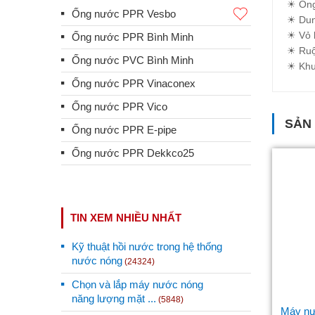
☀ Ống
Ống nước PPR Vesbo
☀ Dung
☀ Vỏ b
Ống nước PPR Bình Minh
☀ Ruộ
Ống nước PVC Bình Minh
☀ Khun
Ống nước PPR Vinaconex
Ống nước PPR Vico
SẢN
Ống nước PPR E-pipe
Ống nước PPR Dekkco25
TIN XEM NHIỀU NHẤT
Kỹ thuật hồi nước trong hệ thống
nước nóng
(24324)
Chọn và lắp máy nước nóng
năng lượng mặt ...
(5848)
Máy nướ