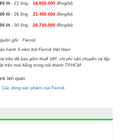
60 lít
- 22 ống :
16.650.000
đồng/bộ
00 lít
- 26 ống :
21.400.000
đồng/bộ
00 lít
- 30 ống :
26.730.000
đồng/bộ
guồn gốc : Ferroli
ảo hành 5 năm bởi Ferroli Việt Nam
iá trên đã bao gồm thuế VAT, chi phí vận chuyển và lắp
ặt trên mái bằng trong nội thành TP.HCM
ink liên quan
Các dòng sản phẩm của Ferroli