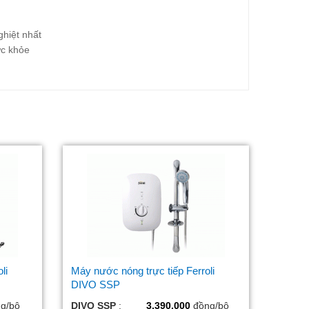
ghiệt nhất
ức khỏe
li
Máy nước nóng trực tiếp Ferroli
DIVO SSP
g/bộ
DIVO SSP
:
3.390.000
đồng/bộ