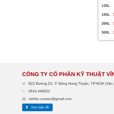
125L
:
150L
:
200L
:
300L
:
CÔNG TY CỔ PHẦN KỸ THUẬT VĨN
B22 Đường D1, P. Đông Hưng Thuận, TP.HCM (Văn p
0916.448552
vinhtin.contact@gmail.com
Xem bản đồ