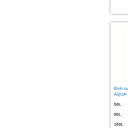
Bình nư
AQUA
50L
:
80L
:
100L
: